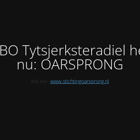
BO Tytsjerksteradiel h
nu: OARSPRONG
www.stichtingoarsprong.nl
Klik hier: