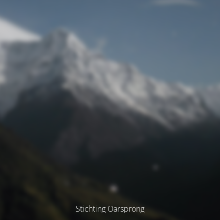
Stichting Oarsprong