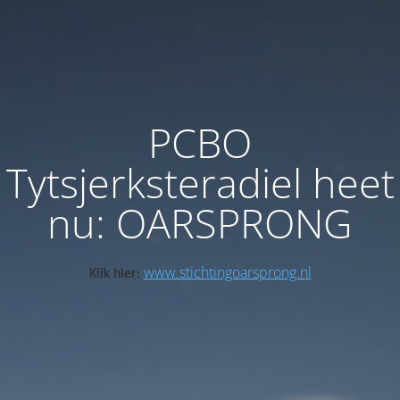
PCBO
Tytsjerksteradiel heet
nu: OARSPRONG
www.stichtingoarsprong.nl
Klik hier: