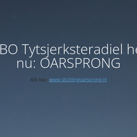
BO Tytsjerksteradiel h
nu: OARSPRONG
www.stichtingoarsprong.nl
Klik hier: