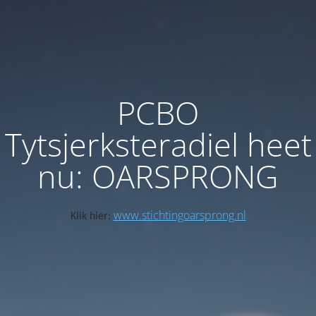
PCBO
Tytsjerksteradiel heet
nu: OARSPRONG
www.stichtingoarsprong.nl
Klik hier: