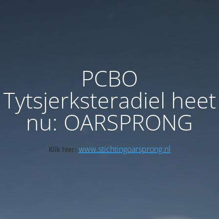
PCBO
Tytsjerksteradiel heet
nu: OARSPRONG
www.stichtingoarsprong.nl
Klik hier: