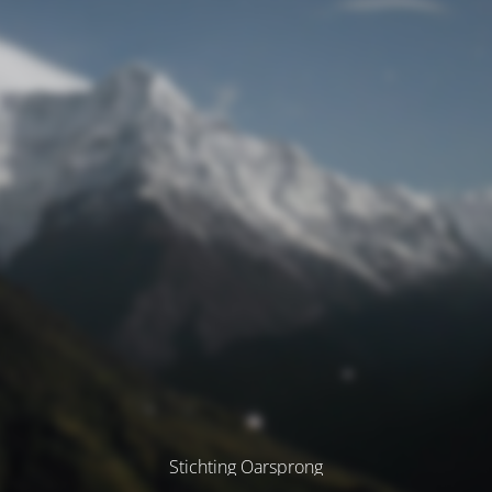
Stichting Oarsprong