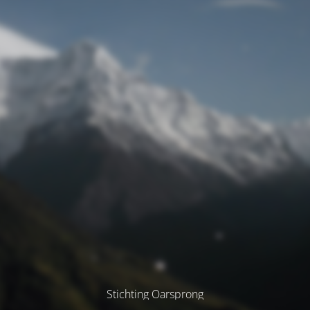
Stichting Oarsprong