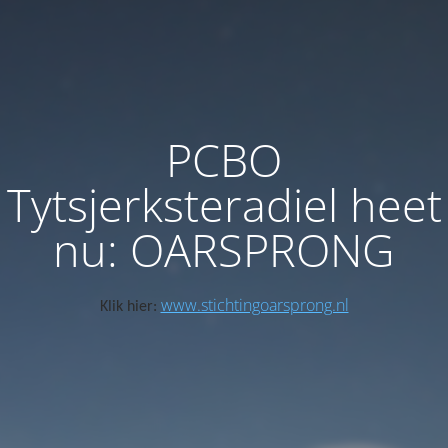
PCBO
Tytsjerksteradiel heet
nu: OARSPRONG
www.stichtingoarsprong.nl
Klik hier: