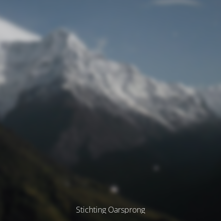
Stichting Oarsprong