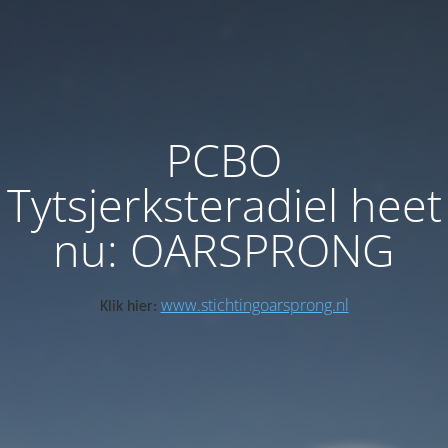
PCBO
Tytsjerksteradiel heet
nu: OARSPRONG
www.stichtingoarsprong.nl
Klik hier: