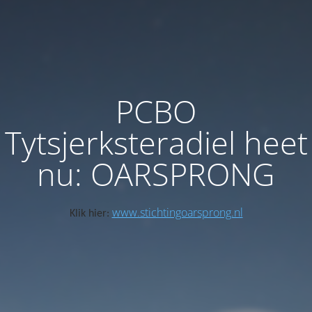
PCBO
Tytsjerksteradiel heet
nu: OARSPRONG
www.stichtingoarsprong.nl
Klik hier: