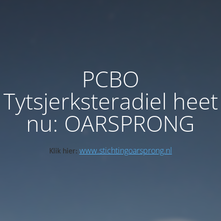
PCBO
Tytsjerksteradiel heet
nu: OARSPRONG
www.stichtingoarsprong.nl
Klik hier: