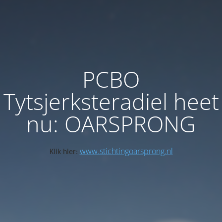
PCBO
Tytsjerksteradiel heet
nu: OARSPRONG
www.stichtingoarsprong.nl
Klik hier: