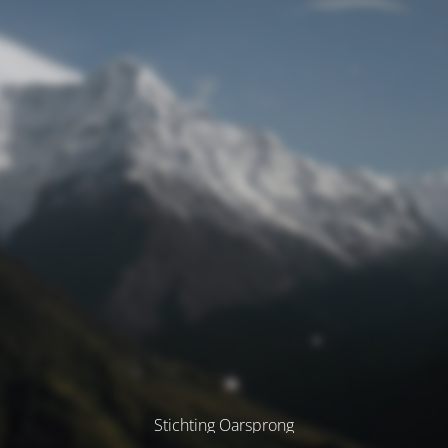
Stichting Oarsprong