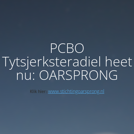
PCBO
Tytsjerksteradiel heet
nu: OARSPRONG
www.stichtingoarsprong.nl
Klik hier: