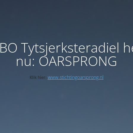
BO Tytsjerksteradiel h
nu: OARSPRONG
www.stichtingoarsprong.nl
Klik hier: