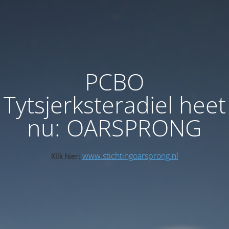
PCBO
Tytsjerksteradiel heet
nu: OARSPRONG
www.stichtingoarsprong.nl
Klik hier: