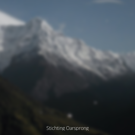
Stichting Oarsprong