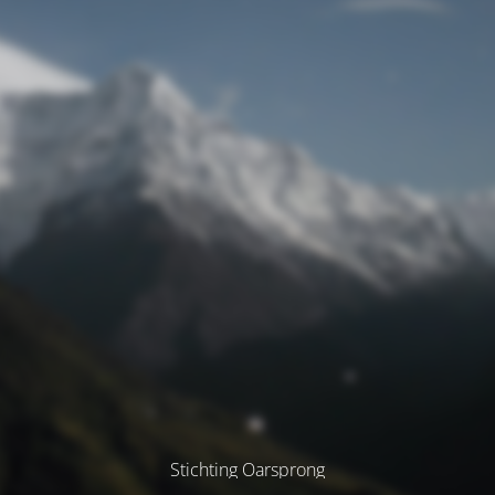
Stichting Oarsprong