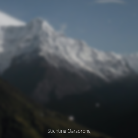
Stichting Oarsprong