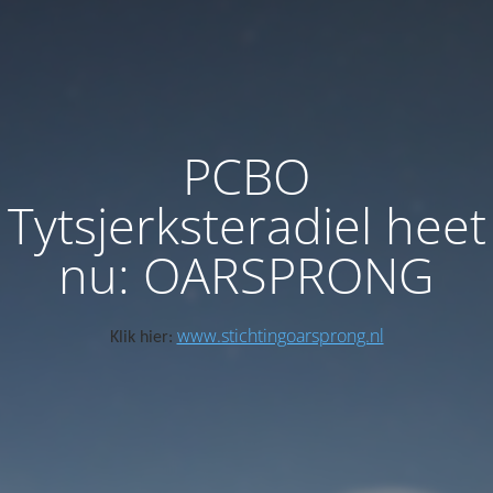
PCBO
Tytsjerksteradiel heet
nu: OARSPRONG
www.stichtingoarsprong.nl
Klik hier: