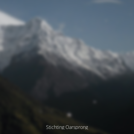
Stichting Oarsprong