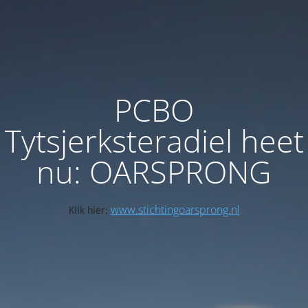
PCBO
Tytsjerksteradiel heet
nu: OARSPRONG
www.stichtingoarsprong.nl
Klik hier: