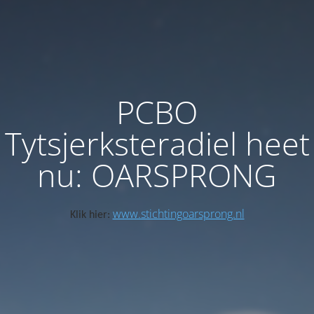
PCBO
Tytsjerksteradiel heet
nu: OARSPRONG
www.stichtingoarsprong.nl
Klik hier: