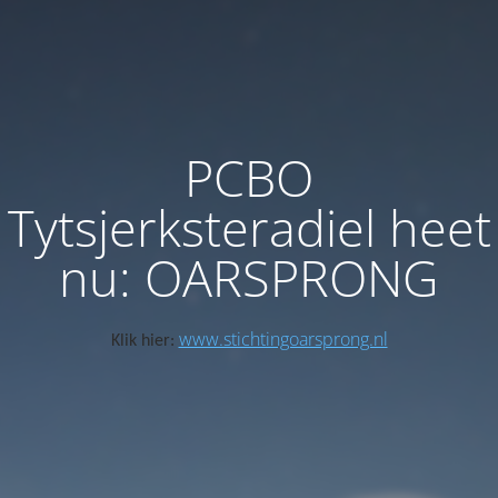
PCBO
Tytsjerksteradiel heet
nu: OARSPRONG
www.stichtingoarsprong.nl
Klik hier: