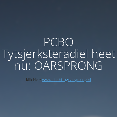
PCBO
Tytsjerksteradiel heet
nu: OARSPRONG
www.stichtingoarsprong.nl
Klik hier: