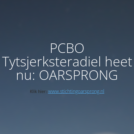
PCBO
Tytsjerksteradiel heet
nu: OARSPRONG
www.stichtingoarsprong.nl
Klik hier: