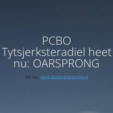
PCBO
Tytsjerksteradiel heet
nu: OARSPRONG
www.stichtingoarsprong.nl
Klik hier: