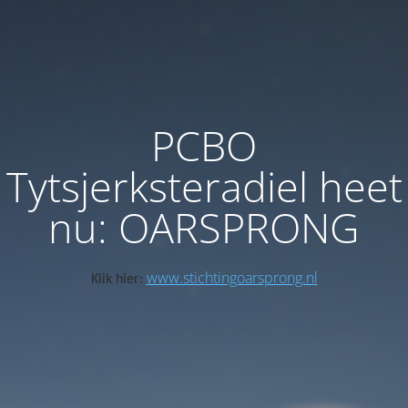
PCBO
Tytsjerksteradiel heet
nu: OARSPRONG
www.stichtingoarsprong.nl
Klik hier: