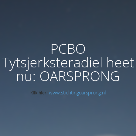
PCBO
Tytsjerksteradiel heet
nu: OARSPRONG
www.stichtingoarsprong.nl
Klik hier: