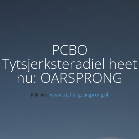
PCBO
Tytsjerksteradiel heet
nu: OARSPRONG
www.stichtingoarsprong.nl
Klik hier: