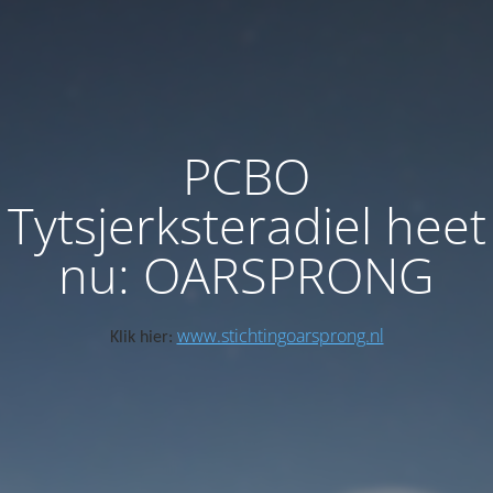
PCBO
Tytsjerksteradiel heet
nu: OARSPRONG
www.stichtingoarsprong.nl
Klik hier: