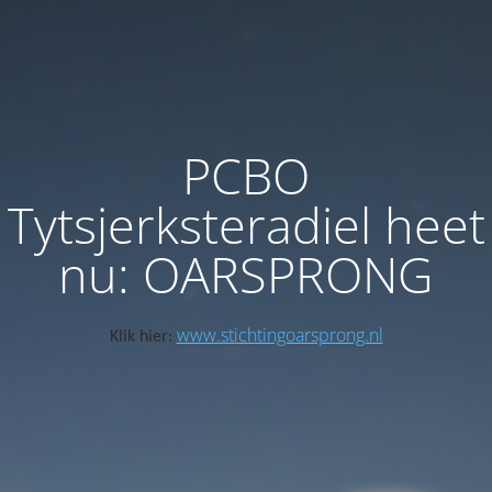
PCBO
Tytsjerksteradiel heet
nu: OARSPRONG
www.stichtingoarsprong.nl
Klik hier: