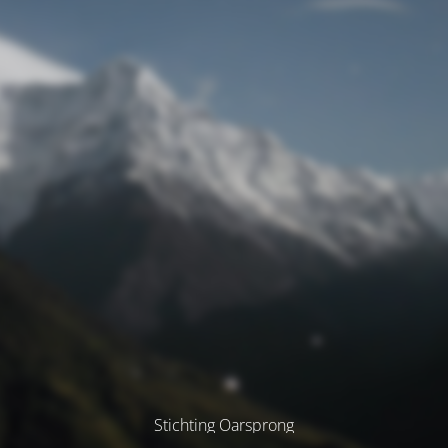
Stichting Oarsprong