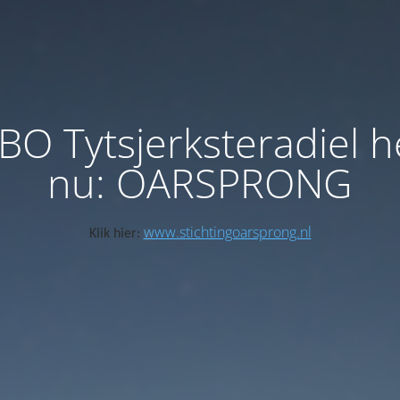
BO Tytsjerksteradiel h
nu: OARSPRONG
www.stichtingoarsprong.nl
Klik hier: