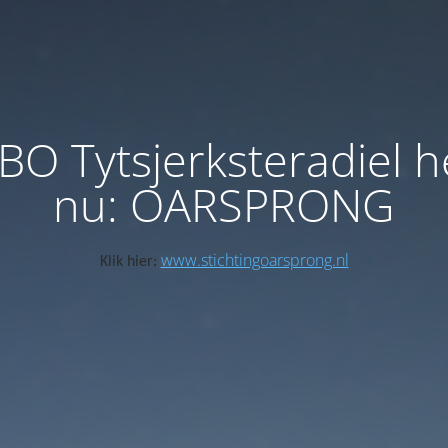
BO Tytsjerksteradiel h
nu: OARSPRONG
www.stichtingoarsprong.nl
Klik hier: