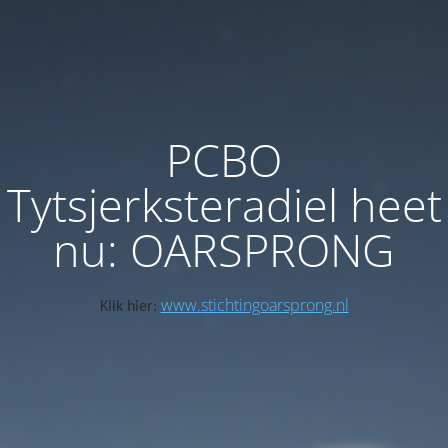
PCBO
Tytsjerksteradiel heet
nu: OARSPRONG
www.stichtingoarsprong.nl
Klik hier: