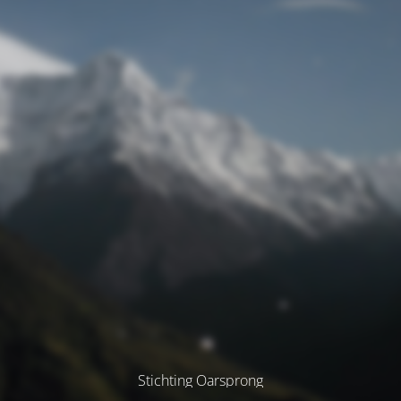
Stichting Oarsprong