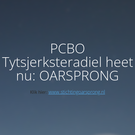
PCBO
Tytsjerksteradiel heet
nu: OARSPRONG
www.stichtingoarsprong.nl
Klik hier: