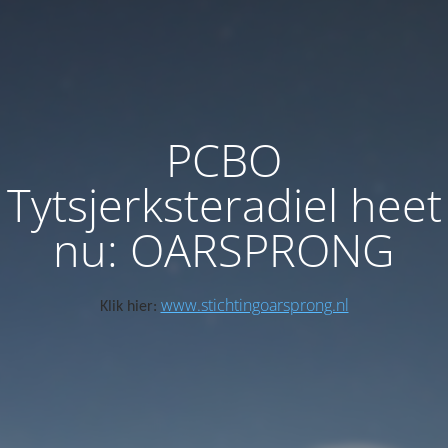
PCBO
Tytsjerksteradiel heet
nu: OARSPRONG
www.stichtingoarsprong.nl
Klik hier: