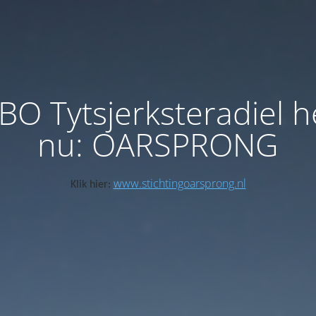
BO Tytsjerksteradiel h
nu: OARSPRONG
www.stichtingoarsprong.nl
Klik hier: