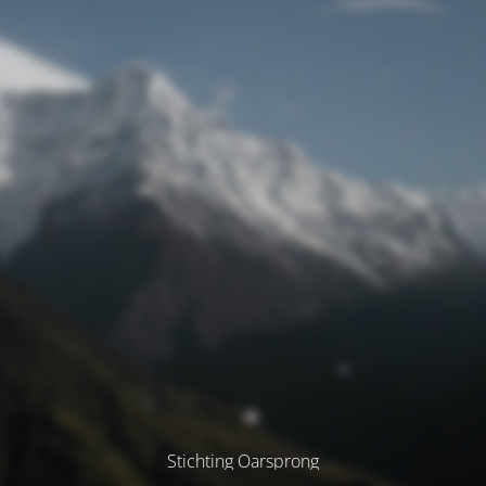
Stichting Oarsprong