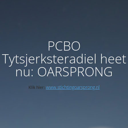
PCBO
Tytsjerksteradiel heet
nu: OARSPRONG
www.stichtingoarsprong.nl
Klik hier: