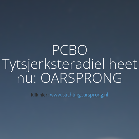
PCBO
Tytsjerksteradiel heet
nu: OARSPRONG
www.stichtingoarsprong.nl
Klik hier: