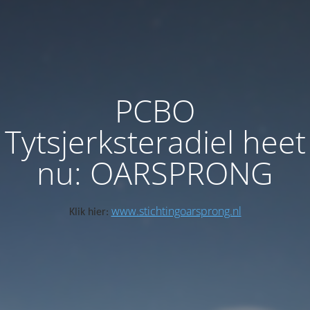
PCBO
Tytsjerksteradiel heet
nu: OARSPRONG
www.stichtingoarsprong.nl
Klik hier: