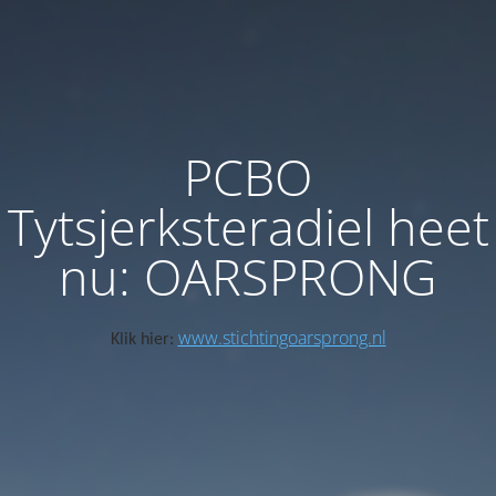
PCBO
Tytsjerksteradiel heet
nu: OARSPRONG
www.stichtingoarsprong.nl
Klik hier: