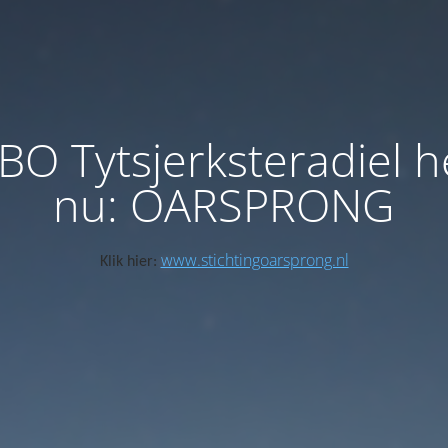
BO Tytsjerksteradiel h
nu: OARSPRONG
www.stichtingoarsprong.nl
Klik hier: