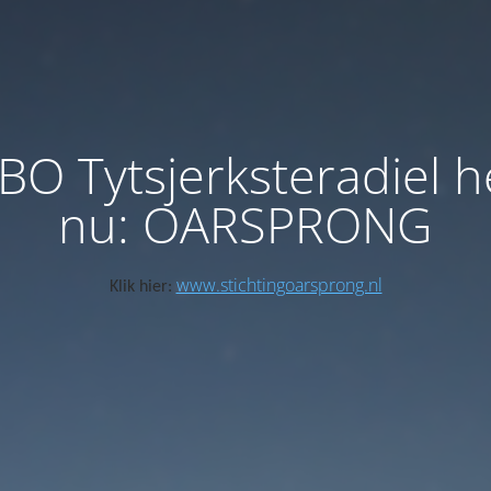
BO Tytsjerksteradiel h
nu: OARSPRONG
www.stichtingoarsprong.nl
Klik hier: