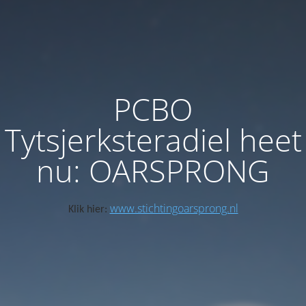
PCBO
Tytsjerksteradiel heet
nu: OARSPRONG
www.stichtingoarsprong.nl
Klik hier: